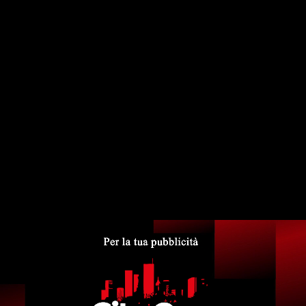
Video News
PD verso il congresso: correnti in
movimento per la segreteria cittadina e
provinciale-Milena Liotta